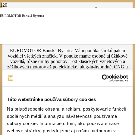
JAZDENÉ
EUROMOTOR Banská Bystrica
VOZIDLÁ
EUROMOTOR Banská Bystrica Vám ponúka širokú paletu
vozidiel všetkých značiek. V ponuke máme osobné aj úžitkové
vozidlá, rôzne druhy pohonov – od klasických vznetových a
zážihových motorov až po elektrické, plug-in-hybridné, CNG a
LPG, SUV vozidlá, s pohonom oboch náprav. Na jednom mieste
Zobraziť viac
Skryť
nájdete najširšiu ponuku vozidiel v rámci regiónu. Naši spokojní
zákazníci pochádzajú z celého Slovenska a brázdia cesty naprieč
celou Európou. Kedykoľvek si viete vybrať z množstva
zvýhodnených akciových ponúk vozidiel, stačí nás už len osloviť.
Táto webstránka používa súbory cookies
Vyhľadajte vozidlo
Na prispôsobenie obsahu a reklám, poskytovanie funkcií
Filter vozidiel
sociálnych médií a analýzu návštevnosti používame
súbory cookie. Informácie o tom, ako používate naše
Reset
Značka
webové stránky, poskytujeme aj našim partnerom v