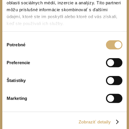
oblasti sociálnych médií, inzercie a analýzy. Títo partneri
Reset
Kategória vozidla
môžu príslušné informácie skombinovať s ďalšími
Reset
Palivo
údajmi, ktoré ste im poskytli alebo ktoré od vás získali,
keď ste používali ich služby.
Výber
Použiť
Potrebné
súhlasu
Filter vozidiel
Preferencie
Štatistiky
Marketing
Zobraziť detaily