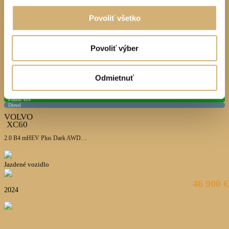
Povoliť všetko
Povoliť výber
Odmietnuť
Automat
Pohon 4x4
Diesel
VOLVO
XC60
2.0 B4 mHEV Plus Dark AWD A/T
Jazdené vozidlo
46 900
€
2024
31445