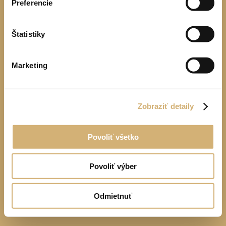
©
2026
Euromotor s.r.o. Všetky práva vyhradené |
Ochrana
Preferencie
osobných údajov
| Web máme od
Visitero
Štatistiky
Marketing
Zobraziť detaily
Povoliť všetko
Povoliť výber
Odmietnuť