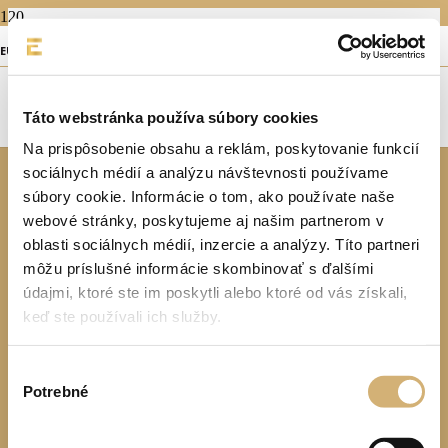
JAZDENÉ VOZIDLÁ
EUROMOTOR Banská Bystrica
EUROMOTOR Banská Bystrica Vám ponúka širokú paletu
Táto webstránka používa súbory cookies
vozidiel všetkých značiek. V ponuke máme osobné aj úžitkové
vozidlá, rôzne druhy pohonov – od klasických vznetových a
Na prispôsobenie obsahu a reklám, poskytovanie funkcií
zážihových motorov až po elektrické, plug-in-hybridné, CNG a
sociálnych médií a analýzu návštevnosti používame
LPG, SUV vozidlá, s pohonom oboch náprav. Na jednom mieste
Zobraziť viac
Skryť
súbory cookie. Informácie o tom, ako používate naše
nájdete najširšiu ponuku vozidiel v rámci regiónu. Naši spokojní
zákazníci pochádzajú z celého Slovenska a brázdia cesty naprieč
webové stránky, poskytujeme aj našim partnerom v
celou Európou. Kedykoľvek si viete vybrať z množstva
oblasti sociálnych médií, inzercie a analýzy. Títo partneri
zvýhodnených akciových ponúk vozidiel, stačí nás už len osloviť.
môžu príslušné informácie skombinovať s ďalšími
Vyhľadajte vozidlo
údajmi, ktoré ste im poskytli alebo ktoré od vás získali,
keď ste používali ich služby.
Filter vozidiel
Výber
Potrebné
súhlasu