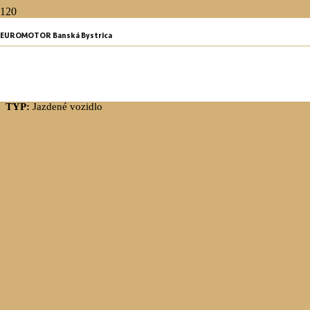
EUROMOTOR Banská Bystrica
Peugeot Rifter
1.5 BlueHDi ALLURE 100k BVM6 , nové v SR
TYP:
Jazdené vozidlo