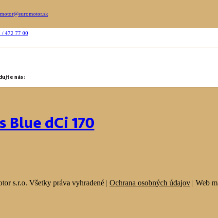
omotor@euromotor.sk
 / 472 77 00
dujte nás:
s Blue dCi 170
or s.r.o. Všetky práva vyhradené |
Ochrana osobných údajov
| Web 