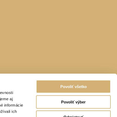
Povoliť všetko
evnosti
jeme aj
Povoliť výber
né informácie
žívali ich